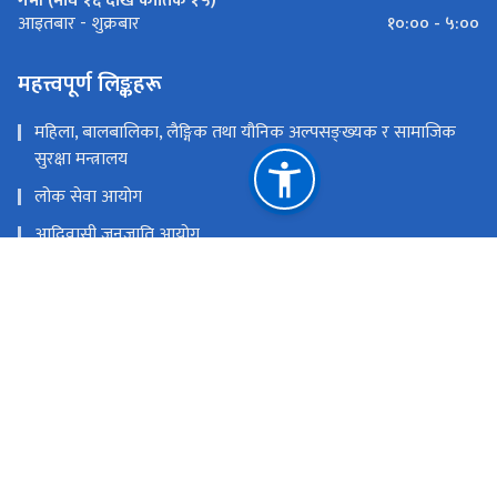
गर्मी (माघ १६ देखि कार्तिक १५)
१०:०० - ५:००
आइतबार - शुक्रबार
महत्त्वपूर्ण लिङ्कहरू
महिला, बालबालिका, लैङ्गिक तथा यौनिक अल्पसङ्ख्यक र सामाजिक
सुरक्षा मन्त्रालय
लोक सेवा आयोग
आदिवासी जनजाति आयोग
प्रधानमन्त्री तथा मन्त्रिपरिषद्को कार्यालय
नेपाल आदिवासी जनजाति महासंघ
राष्ट्रिय प्राकृतिक स्रोत तथा वित्त आयोग
सानेपा, ललितपुर
mail@nfdin.gov.np
(+९७७) ०१-५१८३२५२ / ०१-५१८३३३२ / ०१-५१८३१६५